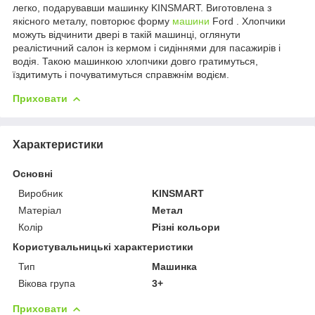
легко, подарувавши машинку KINSMART. Виготовлена з
якісного металу, повторює форму
машини
Ford . Хлопчики
можуть відчинити двері в такій машинці, оглянути
реалістичний салон із кермом і сидіннями для пасажирів і
водія. Такою машинкою хлопчики довго гратимуться,
їздитимуть і почуватимуться справжнім водієм.
Приховати
Характеристики
Основні
Виробник
KINSMART
Матеріал
Метал
Колір
Різні кольори
Користувальницькі характеристики
Тип
Машинка
Вікова група
3+
Приховати