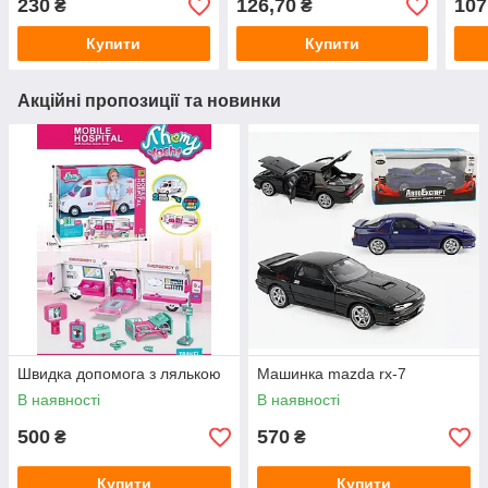
230
126,70
107
₴
₴
Купити
Купити
Акційні пропозиції та новинки
Швидка допомога з лялькою
Машинка mazda rx-7
В наявності
В наявності
500
570
₴
₴
Купити
Купити