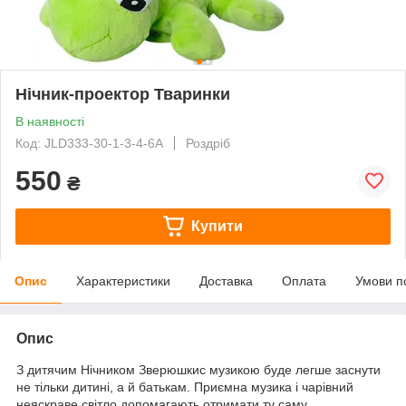
Нічник-проектор Тваринки
В наявності
Код: JLD333-30-1-3-4-6A
Роздріб
550
₴
Купити
Опис
Характеристики
Доставка
Оплата
Умови п
Опис
З дитячим Нічником Зверюшкис музикою буде легше заснути
не тільки дитині, а й батькам. Приємна музика і чарівний
неяскраве світло допомагають отримати ту саму