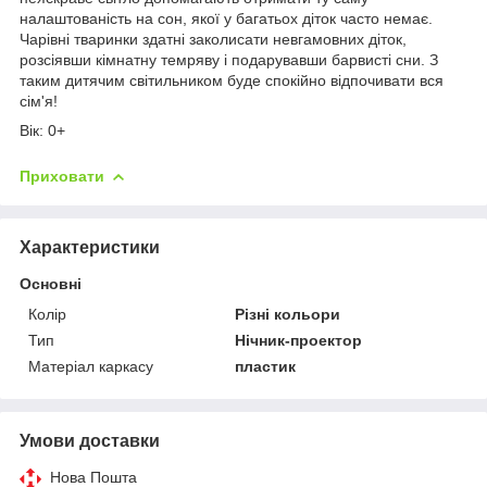
налаштованість на сон, якої у багатьох діток часто немає.
Чарівні тваринки здатні заколисати невгамовних діток,
розсіявши кімнатну темряву і подарувавши барвисті сни. З
таким дитячим світильником буде спокійно відпочивати вся
сім'я!
Вік: 0+
Приховати
Характеристики
Основні
Колір
Різні кольори
Тип
Нічник-проектор
Матеріал каркасу
пластик
Умови доставки
Нова Пошта