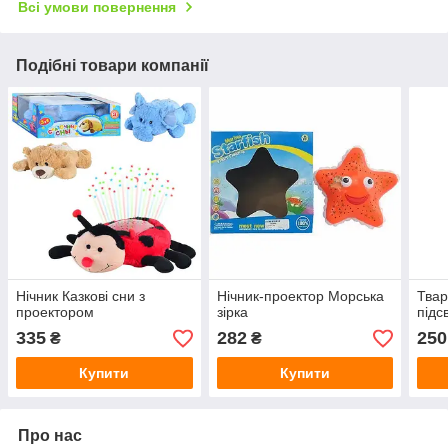
Всі умови повернення
Подібні товари компанії
Нічник Казкові сни з
Нічник-проектор Морська
Твар
проектором
зірка
підс
335
282
250
₴
₴
Купити
Купити
Про нас