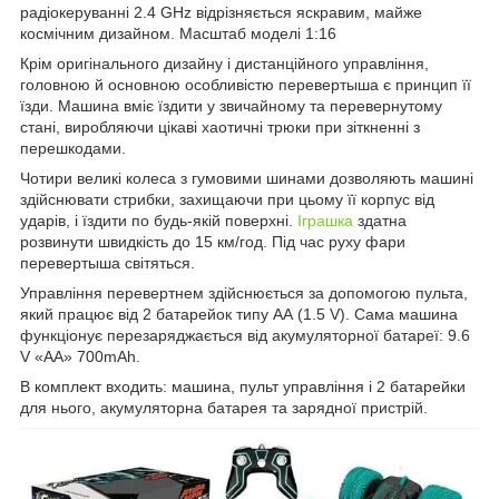
радіокеруванні 2.4 GHz відрізняється яскравим, майже
космічним дизайном. Масштаб моделі 1:16
Крім оригінального дизайну і дистанційного управління,
головною й основною особливістю перевертыша є принцип її
їзди. Машина вміє їздити у звичайному та перевернутому
стані, виробляючи цікаві хаотичні трюки при зіткненні з
перешкодами.
Чотири великі колеса з гумовими шинами дозволяють машині
здійснювати стрибки, захищаючи при цьому її корпус від
ударів, і їздити по будь-якій поверхні.
Іграшка
здатна
розвинути швидкість до 15 км/год. Під час руху фари
перевертыша світяться.
Управління перевертнем здійснюється за допомогою пульта,
який працює від 2 батарейок типу АА (1.5 V). Сама машина
функціонує перезаряджається від акумуляторної батареї: 9.6
V «АА» 700mAh.
В комплект входить: машина, пульт управління і 2 батарейки
для нього, акумуляторна батарея та зарядної пристрій.