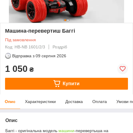
Машина-перевертиш Баггі
Під замовлення
Код: HB-NB 1601/2/3
Роздріб
Відправка з
09 серпня 2026
1 050
₴
Купити
Опис
Характеристики
Доставка
Оплата
Умови п
Опис
Баггі - оригінальна модель
машини
-перевертыша на