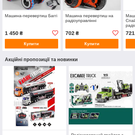
Машина-перевертиш Баггі
Машина перевертиш на
Маш
радіоуправлінні
Спа
раді
роли
1 450
702
721
₴
₴
паро
Купити
Купити
Акційні пропозиції та новинки
Радіокерований трейлер з