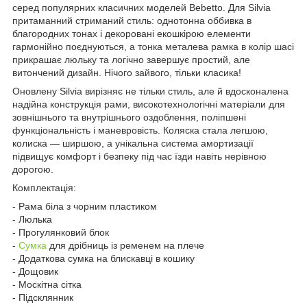
серед популярних класичних моделей Bebetto. Для Silvia
притаманний стриманий стиль: однотонна оббивка в
благородних тонах і декоровані екошкірою елементи
гармонійно поєднуються, а тонка металева рамка в колір шасі
прикрашає люльку та логічно завершує простий, але
витончений дизайн. Нічого зайвого, тільки класика!
Оновлену Silvia вирізняє не тільки стиль, але й вдосконалена
надійна конструкція рами, високотехнологічні матеріали для
зовнішнього та внутрішнього оздоблення, поліпшені
функціональність і маневровість. Коляска стала легшою,
колиска — ширшою, а унікальна система амортизації
підвищує комфорт і безпеку під час їзди навіть нерівною
дорогою.
Комплектація:
- Рама біла з чорним пластиком
- Люлька
- Прогулянковий блок
-
Сумка
для дрібниць із ременем на плече
- Додаткова сумка на блискавці в кошику
- Дощовик
- Москітна сітка
- Підсклянник