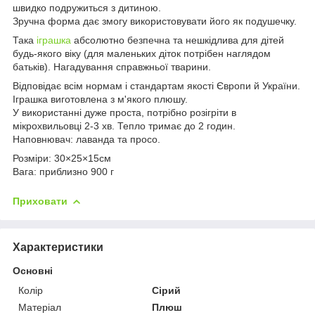
швидко подружиться з дитиною.
Зручна форма дає змогу використовувати його як подушечку.
Така
іграшка
абсолютно безпечна та нешкідлива для дітей
будь-якого віку (для маленьких діток потрібен наглядом
батьків). Нагадування справжньої тварини.
Відповідає всім нормам і стандартам якості Європи й України.
Іграшка виготовлена з м'якого плюшу.
У використанні дуже проста, потрібно розігріти в
мікрохвильовці 2-3 хв. Тепло тримає до 2 годин.
Наповнювач: лаванда та просо.
Розміри: 30×25×15см
Вага: приблизно 900 г
Приховати
Характеристики
Основні
Колір
Сірий
Матеріал
Плюш