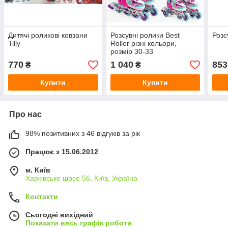
Дитячі роликові ковзани
Розсувні ролики Best
Розс
Tilly
Roller різні кольори,
розмір 30-33
770
1 040
853
₴
₴
Купити
Купити
Про нас
98% позитивних з 46 відгуків за рік
Працює з 15.06.2012
м. Київ
Харківське шосе 56, Київ, Україна
Контакти
Сьогодні вихідний
Показати весь графік роботи