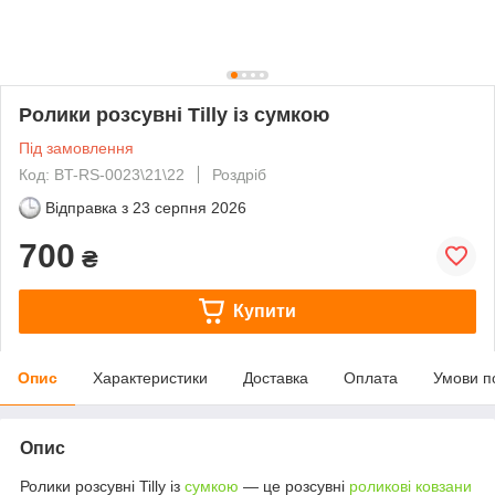
Ролики розсувні Tilly із сумкою
Під замовлення
Код: BT-RS-0023\21\22
Роздріб
Відправка з
23 серпня 2026
700
₴
Купити
Опис
Характеристики
Доставка
Оплата
Умови п
Опис
Ролики розсувні Tilly із
сумкою
— це розсувні
роликові ковзани