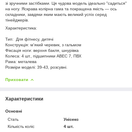
зі зручними застібками. Ця чудова модель ідеально "садиться"
на ногу. Яскрава колірна гама та покращена якість — ось
складники, завдяки яким мають великий успіх серед
тінейджерів.
Характеристика:
Тип: Для фітнесу, дитячі
Конструкція: м'який черевик, з гальмом
Фіксація ноги: верхня бакля, шнурівка
Колеса: 4 шт., підшипники ABEC 7, ПВХ
Рама: металева
Розміри моделі: 39-43, розсувні.
Приховати
Характеристики
Основні
Стать
Унісекс
Кількість коліс
4 шт.