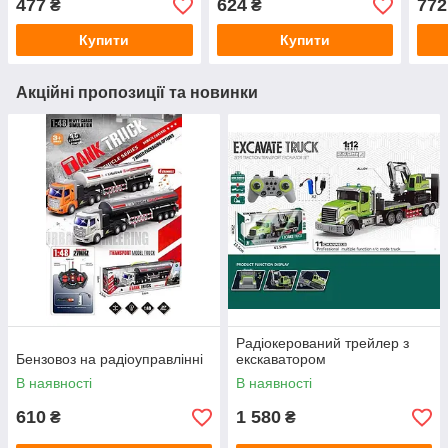
477
624
772
₴
₴
Купити
Купити
Акційні пропозиції та новинки
Радіокерований трейлер з
Бензовоз на радіоуправлінні
екскаватором
В наявності
В наявності
610
1 580
₴
₴