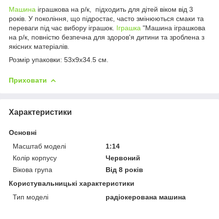
Машина
іграшкова на р/к, підходить для дітей віком від 3
років. У покоління, що підростає, часто змінюються смаки та
переваги під час вибору іграшок.
Іграшка
"Машина іграшкова
на р/к, повністю безпечна для здоров'я дитини та зроблена з
якісних матеріалів.
Розмір упаковки: 53x9x34.5 см.
Приховати
Характеристики
Основні
Масштаб моделі
1:14
Колір корпусу
Червоний
Вікова група
Від 8 років
Користувальницькі характеристики
Тип моделі
радіокерована машина