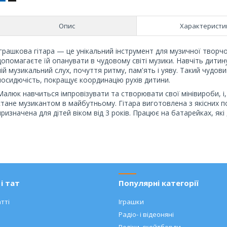
Опис
Характеристи
Іграшкова гітара — це унікальний інструмент для музичної творчо
допомагаєте їй опанувати в чудовому світі музики. Навчіть дитину
ній музикальний слух, почуття ритму, пам'ять і уяву. Такий чудови
посидючість, покращує координацію рухів дитини.
Малюк навчиться імпровізувати та створювати свої мінівироби, і,
стане музикантом в майбутньому. Гітара виготовлена з якісних по
призначена для дітей віком від 3 років. Працює на батарейках, як
і тат
Популярні категорії
тті
Іграшки
Радіо- і відеоняні
Роліки, скейтборди