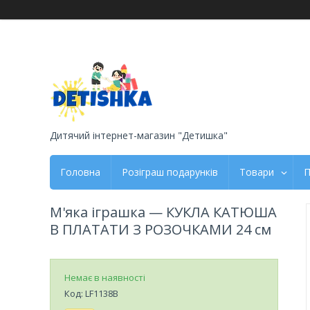
Дитячий інтернет-магазин "Детишка"
Головна
Розіграш подарунків
Товари
П
М'яка іграшка — КУКЛА КАТЮША
В ПЛАТАТИ З РОЗОЧКАМИ 24 см
Немає в наявності
Код:
LF1138B