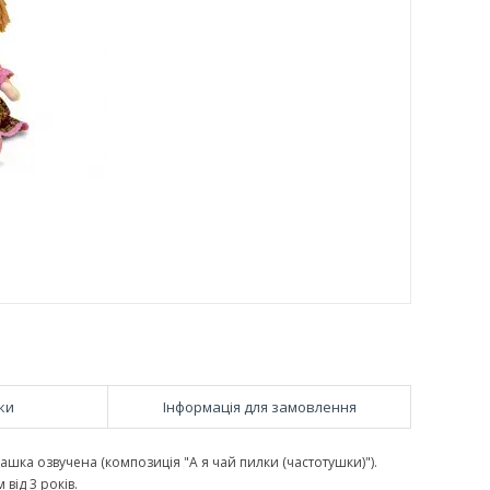
ки
Інформація для замовлення
шка озвучена (композиція "А я чай пилки (частотушки)").
від 3 років.