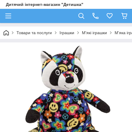
Дитячий інтернет-магазин "Детишка"
Товари та послуги
Іграшки
М'які іграшки
М'яка іг