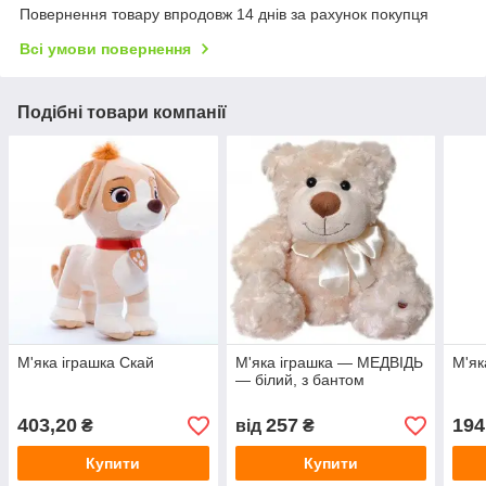
Повернення товару впродовж 14 днів за рахунок покупця
Всі умови повернення
Подібні товари компанії
М'яка іграшка Скай
М'яка іграшка — МЕДВІДЬ
М'як
— білий, з бантом
403,20
257
194
₴
від
₴
Купити
Купити