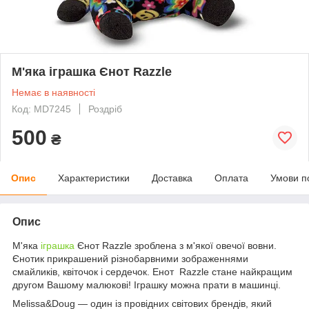
М'яка іграшка Єнот Razzle
Немає в наявності
Код: MD7245
Роздріб
500
₴
Опис
Характеристики
Доставка
Оплата
Умови п
Опис
М'яка
іграшка
Єнот Razzle зроблена з м'якої овечої вовни.
Єнотик прикрашений різнобарвними зображеннями
смайликів, квіточок і сердечок. Енот Razzle стане найкращим
другом Вашому малюкові! Іграшку можна прати в машинці.
Melissa&Doug — один із провідних світових брендів, який