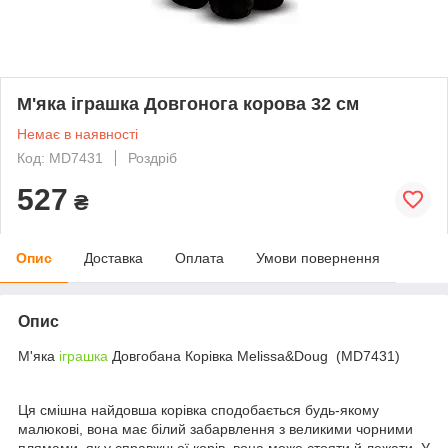
М'яка іграшка Довгонога корова 32 см
Немає в наявності
Код: MD7431
Роздріб
527
₴
Опис
Доставка
Оплата
Умови повернення
Опис
М'яка
іграшка
Довгобана Корівка Melissa&Doug (MD7431)
Ця смішна найдовша корівка сподобається будь-якому
малюкові, вона має білий забарвлення з великими чорними
плямами, як у справжньої корів, вона може стояти й лежати. У