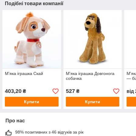
Подібні товари компанії
М'яка іграшка Скай
М'яка іграшка Довгонога
М'як
собачка
— бі
403,20
527
₴
₴
від
Купити
Купити
Про нас
98% позитивних з 46 відгуків за рік