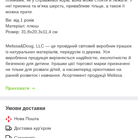
неї приємна та м'яка шерсть, привабливе тільце, а також її
можна прати.
Вік: від 1 років
Матеріал: плюш
Розмір: 31,8х20,3х11,4 см
Melissa&Doug, LLC — це провідний світовий виробник іграшок
із натуральних матеріалів, передусім із дерева. Уся
вироблена продукція вирізняється надійністю, екологічністю й
безпекою для дитини. Іграшки цієї торгової марки призначені
не тільки для розваги дітей, а насамперед орієнтовані на
ранній розвиток і навчання. Асортимент продукції Melissa.
Приховати
Умови доставки
Нова Пошта
Доставка кур'єром
Самовивіз