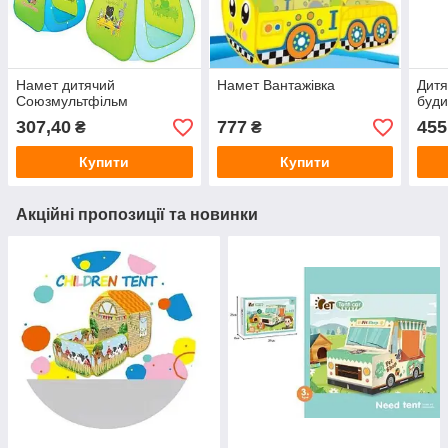
Намет дитячий
Намет Вантажівка
Дитя
Союзмультфільм
буди
307,40
777
455
₴
₴
Купити
Купити
Акційні пропозиції та новинки