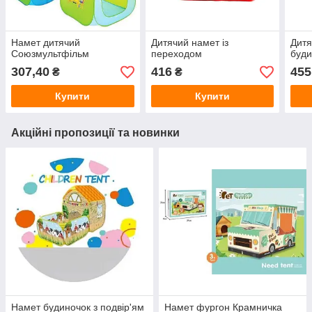
Намет дитячий
Дитячий намет із
Дитя
Союзмультфільм
переходом
буди
307,40
416
455
₴
₴
Купити
Купити
Акційні пропозиції та новинки
Намет будиночок з подвір'ям
Намет фургон Крамничка