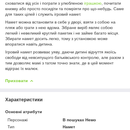
сховатися від усіх і пограти з улюбленою
іграшкою
, почитати
книжку або просто посидіти та помріяти про що-небудь. Саме
для таких цілей і служить ігровий намет.
Намет можна встановити в себе у дворі, взяти з собою на
пляж або грати з нею вдома. Зібране виріб являє собою
легкий і невеликий круглий пакетик і не займе багато місця.
Збирати намет досить легко, тому з установкою може
впоратися навіть дитина.
Ігровий намет розвиває уяву, даючи дитині відчуття якоїсь
свободи від невсипущого батьківського контролю, але разом з
тим дозволяє мамі з татом точно знати, де в цей момент
відіграє їх малюк.
Приховати
Характеристики
Основні атрибути
Персонажі
В пошуках Немо
Тип
Намет