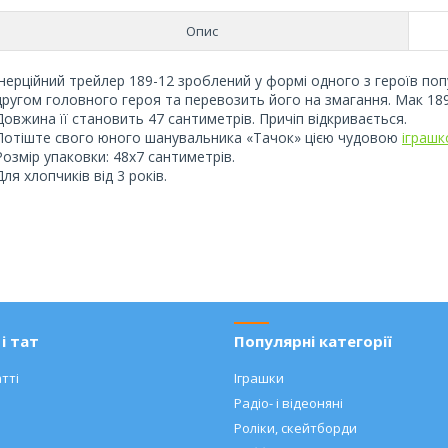
Опис
Інерційний трейлер 189-12 зроблений у формі одного з героїв по
другом головного героя та перевозить його на змагання. Мак 18
Довжина її становить 47 сантиметрів. Причіп відкривається.
Потіште свого юного шанувальника «Тачок» цією чудовою
іграш
Розмір упаковки: 48х7 сантиметрів.
Для хлопчиків від 3 років.
і тат
Популярні категорії
тті
Іграшки
Радіо- і відеоняні
Роліки, скейтборди