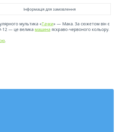
Інформація для замовлення
пулярного мультика «
Тачки
» — Мака. За сюжетом він є
9-12 — це велика
машина
яскраво-червоного кольору.
кою
.