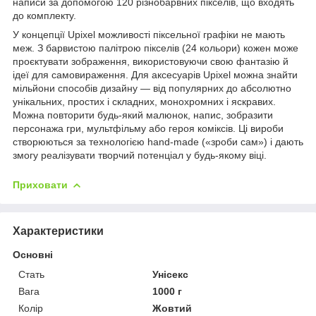
написи за допомогою 120 різнобарвних пікселів, що входять
до комплекту.
У концепції Upixel можливості піксельної графіки не мають
меж. З барвистою палітрою пікселів (24 кольори) кожен може
проєктувати зображення, використовуючи свою фантазію й
ідеї для самовираження. Для аксесуарів Upixel можна знайти
мільйони способів дизайну — від популярних до абсолютно
унікальних, простих і складних, монохромних і яскравих.
Можна повторити будь-який малюнок, напис, зобразити
персонажа гри, мультфільму або героя коміксів. Ці вироби
створюються за технологією hand-made («зроби сам») і дають
змогу реалізувати творчий потенціал у будь-якому віці.
Приховати
Характеристики
Основні
Стать
Унісекс
Вага
1000 г
Колір
Жовтий