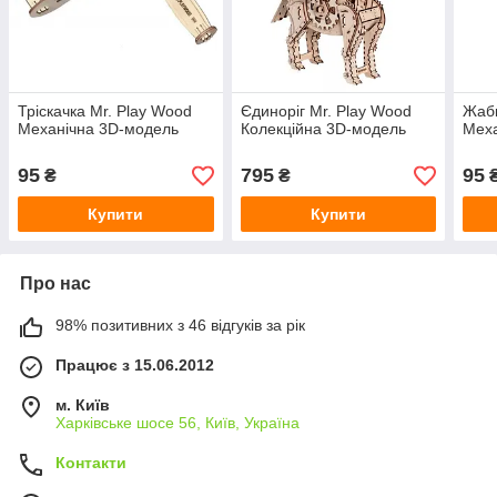
Тріскачка Mr. Play Wood
Єдиноріг Mr. Play Wood
Жабк
Механічна 3D-модель
Колекційна 3D-модель
Меха
95
795
95
₴
₴
Купити
Купити
Про нас
98% позитивних з 46 відгуків за рік
Працює з 15.06.2012
м. Київ
Харківське шосе 56, Київ, Україна
Контакти