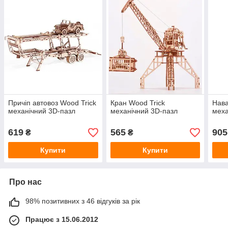
Причіп автовоз Wood Trick
Кран Wood Trick
Нава
механічний 3D-пазл
механічний 3D-пазл
меха
619
565
905
₴
₴
Купити
Купити
Про нас
98% позитивних з 46 відгуків за рік
Працює з 15.06.2012