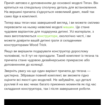
Причіп автовоз є доповненням до основної моделі Тягач. Він
кріпиться на спеціальну сполучну деталь для встановлення.
На вершині причепа з'єднується невеликий джип, який так
само йде в комплекті.
Тепер ваш тягач має завершений вигляд, і ви можете сміливо
перевозити на ньому невеликі моделі
машин
. Це стане
чудовим варіантом для подарунка дитині. Усі матеріали, з
яких виготовляються
конструктори
, екологічно чисті, і ви
можете довірити вашій дитині грати зі складеними
конструкторами Wood Trick.
Якщо ви вирішили подарувати конструктор дорослому
чоловікові, то й тут не прогадали. Такий комплект із тягача та
причепа стане чудовою дизайнерською прикрасою або
доповненням до колекції.
Зверніть увагу на ще один варіант причепа до тягача —
цистерна. Зібравши повний комплект, ви зможете гідно
оцінити всі якості цих моделей. Не забувайте, що деталі
рухливі й на вас чекає багато приємних моментів як під час
складання конструктора, так і після завершення роботи.