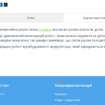
Опис
Характеристи
Незвичайна реалістична
іграшка
, яка може розвеселити як дітей, 
Це дивовижний мініатюрний робот, яким можна керувати за допом
завдяки яким вона так швидко маневрує, що своїм рухом походит
Працює робот від вбудованого акумулятора, який заряджається в
і тат
Популярні категорії
тті
Іграшки
Радіо- і відеоняні