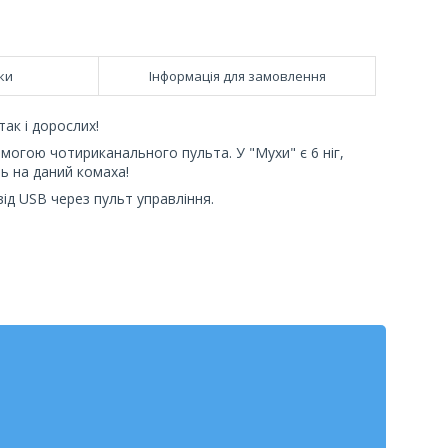
ки
Інформація для замовлення
так і дорослих!
огою чотириканального пульта. У "Мухи" є 6 ніг,
ь на даний комаха!
ід USB через пульт управління.