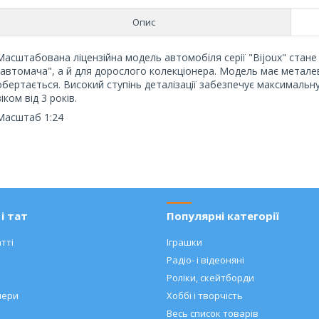
Опис
Масштабована ліцензійна модель автомобіля серії "Bijoux" стан
"автомача", а й для дорослого колекціонера. Модель має металев
обертається. Високий ступінь деталізації забезпечує максимальн
віком від 3 років.
Масштаб 1:24
і тат
Популярні категорії
тті
Іграшки
Радіо- і відеоняні
Роліки, скейтборди
нери
Хоббі і творчість
Весь список товарів