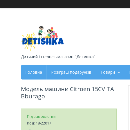
Дитячий інтернет-магазин "Детишка"
Головна
Розіграш подарунків
Товари
П
Модель машини Citroen 15CV TA
Bburago
Під замовлення
Код:
18-22017