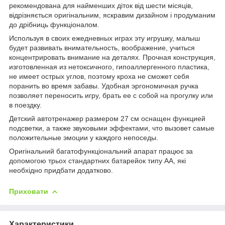
рекомендована для найменших діток від шести місяців,
відрізняється оригінальним, яскравим дизайном і продуманим
до дрібниць функціоналом.
Используя в своих ежедневных играх эту игрушку, малыш
будет развивать внимательность, воображение, учиться
концентрировать внимание на деталях. Прочная конструкция,
изготовленная из нетоксичного, гипоаллергенного пластика,
не имеет острых углов, поэтому кроха не сможет себя
поранить во время забавы. Удобная эргономичная ручка
позволяет переносить игру, брать ее с собой на прогулку или
в поездку.
Детский автотренажер размером 27 см оснащен функцией
подсветки, а также звуковыми эффектами, что вызовет самые
положительные эмоции у каждого непоседы.
Оригінальний багатофункціональний апарат працює за
допомогою трьох стандартних батарейок типу АА, які
необхідно придбати додатково.
Приховати
Характеристики