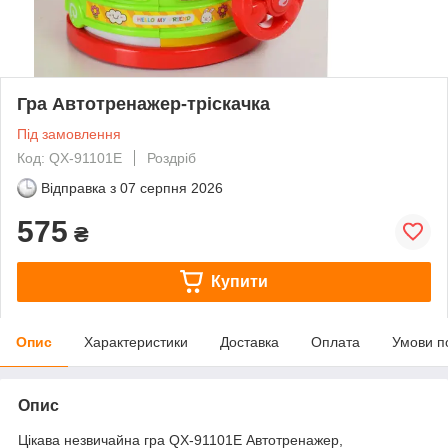
Гра Автотренажер-тріскачка
Під замовлення
Код: QX-91101E
Роздріб
Відправка з
07 серпня 2026
575
₴
Купити
Опис
Характеристики
Доставка
Оплата
Умови п
Опис
Цікава незвичайна гра QX-91101E Автотренажер,