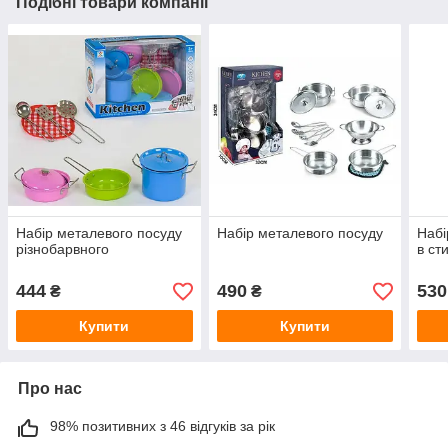
Подібні товари компанії
Набір металевого посуду
Набір металевого посуду
Набі
різнобарвного
в ст
444
490
530
₴
₴
Купити
Купити
Про нас
98% позитивних з 46 відгуків за рік