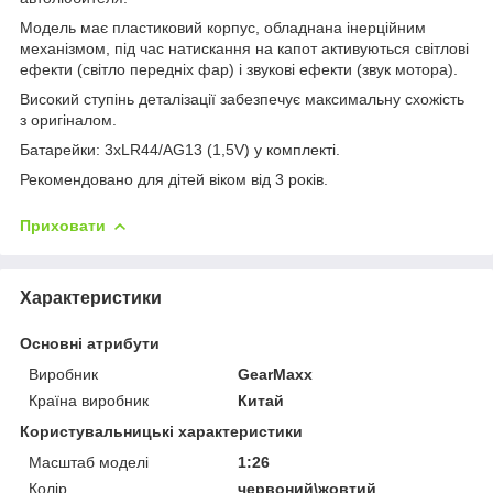
Модель має пластиковий корпус, обладнана інерційним
механізмом, під час натискання на капот активуються світлові
ефекти (світло передніх фар) і звукові ефекти (звук мотора).
Високий ступінь деталізації забезпечує максимальну схожість
з оригіналом.
Батарейки: 3хLR44/AG13 (1,5V) у комплекті.
Рекомендовано для дітей віком від 3 років.
Приховати
Характеристики
Основні атрибути
Виробник
GearMaxx
Країна виробник
Китай
Користувальницькі характеристики
Масштаб моделі
1:26
Колір
червоний\жовтий