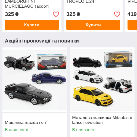
LAMBORGHINI
TROFEO 1:24
VIPE
MURCIELAGO (асорті
жовтий, червоний, 1:24)
325
325
419
₴
₴
Купити
Купити
Акційні пропозиції та новинки
Металева машинка Mitsubishi
Машинка mazda rx-7
lancer evolution
В наявності
В наявності