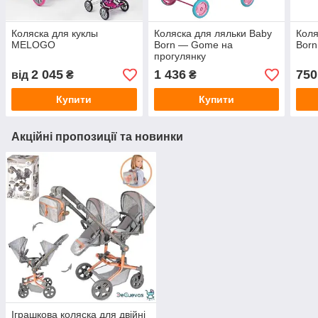
Коляска для куклы
Коляска для ляльки Baby
Коля
MELOGO
Born — Gome на
Born
прогулянку
2 045
1 436
750
від
₴
₴
Купити
Купити
Акційні пропозиції та новинки
Іграшкова коляска для двійні