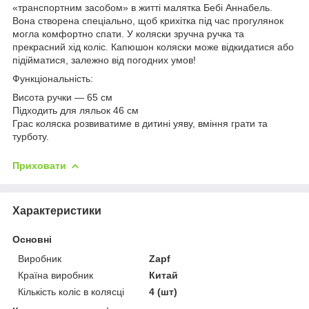
«транспортним засобом» в житті малятка Бебі Аннабель.
Вона створена спеціально, щоб крихітка під час прогулянок
могла комфортно спати. У коляски зручна ручка та
прекрасний хід коліс. Капюшон коляски може відкидатися або
підійматися, залежно від погодних умов!
Функціональність:
Висота ручки — 65 см
Підходить для ляльок 46 см
Грас коляска розвиватиме в дитині уяву, вміння грати та
турботу.
Приховати
Характеристики
Основні
Виробник
Zapf
Країна виробник
Китай
Кількість коліс в колясці
4 (шт)