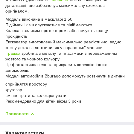
деталізації, що забезпечує максимальну схожість з
оригіналом.
Модель виконана в масштабі 1:50
Підіймач і ківш опускаються та підіймаються
Колеса з великим протектором забезпечують кращу
прохідність
Екскаватор виготовлений максимально реалістично, видно
кожну деталь і логотипи, як у справжньої машини
Іграшка
зробила з металу та пластмаси з переважанням
жовтого та чорного кольору
Це фантастична техніка прикрасить колекцію інших
автомобілів.
Моделі автомобілів Bburago допоможуть розвинути в дитини
сприйняття простору
кругозор
вміння грати та колекціонувати.
Рекомендовано для дітей віком 3 років
Приховати
Характеристики