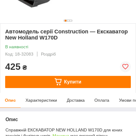
Автомодель серії Construction — Екскаватор
New Holland W170D
В наявності
Код: 18-32083
Роздріб
425
₴
Купити
Опис
Характеристики
Доставка
Оплата
Умови п
Опис
Справжній ЕКСКАВАТОР NEW HOLLAND W170D для юних
техніків і будівельників.
Машина
має високий рівень