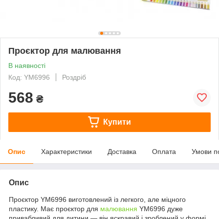
Проєктор для малювання
В наявності
Код: YM6996
Роздріб
568
₴
Купити
Опис
Характеристики
Доставка
Оплата
Умови п
Опис
Проєктор YM6996 виготовлений із легкого, але міцного
пластику. Має проєктор для
малювання
YM6996 дуже
привабливий для дитини — він яскравий і зроблений у формі