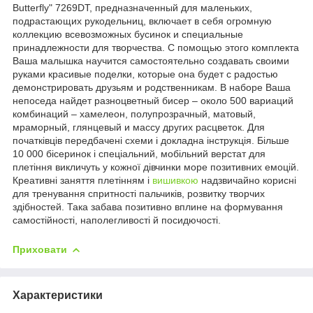
Butterfly" 7269DT, предназначенный для маленьких,
подрастающих рукодельниц, включает в себя огромную
коллекцию всевозможных бусинок и специальные
принадлежности для творчества. С помощью этого комплекта
Ваша малышка научится самостоятельно создавать своими
руками красивые поделки, которые она будет с радостью
демонстрировать друзьям и родственникам. В наборе Ваша
непоседа найдет разноцветный бисер – около 500 вариаций
комбинаций – хамелеон, полупрозрачный, матовый,
мраморный, глянцевый и массу других расцветок. Для
початківців передбачені схеми і докладна інструкція. Більше
10 000 бісеринок і спеціальний, мобільний верстат для
плетіння викличуть у кожної дівчинки море позитивних емоцій.
Креативні заняття плетінням і
вишивкою
надзвичайно корисні
для тренування спритності пальчиків, розвитку творчих
здібностей. Така забава позитивно вплине на формування
самостійності, наполегливості й посидючості.
Приховати
Характеристики