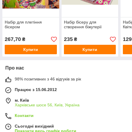
Набір для плетіння
Набір бісеру для
Набі
бісером
створення біжутерії
Квіт
267,70
235
129
₴
₴
Купити
Купити
Про нас
98% позитивних з 46 відгуків за рік
Працює з 15.06.2012
м. Київ
Харківське шосе 56, Київ, Україна
Контакти
Сьогодні вихідний
Показати весь графік роботи