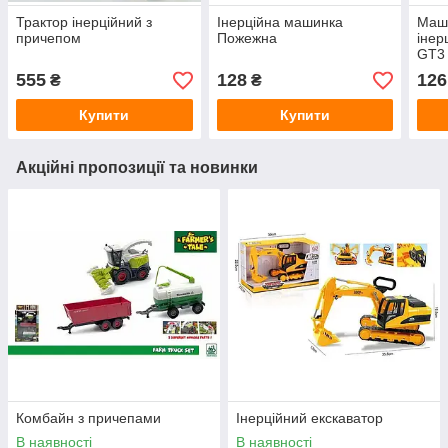
Трактор інерційний з
Інерційна машинка
Маш
причепом
Пожежна
інер
GT3
555
128
126
₴
₴
Купити
Купити
Акційні пропозиції та новинки
Комбайн з причепами
Інерційний екскаватор
В наявності
В наявності