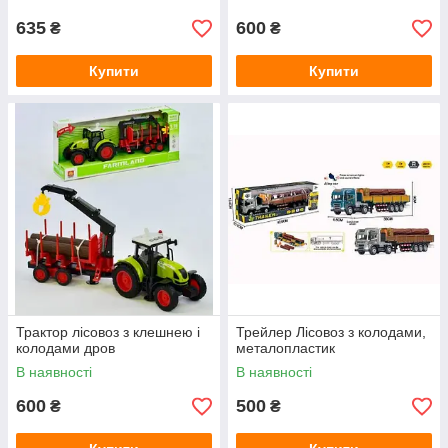
635
600
₴
₴
Купити
Купити
Трактор лісовоз з клешнею і
Трейлер Лісовоз з колодами,
колодами дров
металопластик
В наявності
В наявності
600
500
₴
₴