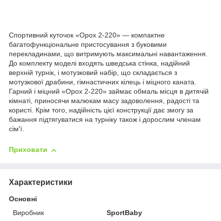
Спортивний куточок «Орох 2-220» — компактне
багатофункціональне пристосування з буковими
перекладинами, що витримують максимальні навантаження.
До комплекту моделі входять шведська стінка, надійний
верхній турнік, і мотузковий набір, що складається з
мотузкової драбини, гімнастичних кілець і міцного каната.
Гарний і міцний «Орох 2-220» займає обмаль місця в дитячій
кімнаті, приносячи малюкам масу задоволення, радості та
користі. Крім того, надійність цієї конструкції дає змогу за
бажання підтягуватися на турніку також і дорослим членам
сім'ї.
Приховати
Характеристики
Основні
Виробник
SportBaby