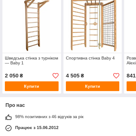
Шведська стінка з турніком
Спортивна стінка Baby 4
Розв
— Baby 1
Alex
2 050
4 505
841
₴
₴
Купити
Купити
Про нас
98% позитивних з 46 відгуків за рік
Працює з 15.06.2012