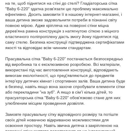
на те, щоб піднятися на стіні до стелі? Гладіаторська сітка
"Baby 6-220" здатна розв'язати цю проблему максимально
ефективно. Досить замовити її в нашому інтернет-магазині, і
ваша дитина зможе задовольнити потреби в пізнанні світу
повною мірою. Адже кріпляча на поверхні стіни міцна
дерев'яна рамна конструкція з натягнутою сіткою з міцного
еластичного поліпропілену дасть змогу йому піднятися під
саму стелю. Безпека конструкції підтверджена сертифікатами
якості та відповідає всім чинним стандартам.
Прасувальна сітка "Baby 6-220" постачається безпосередньо
від виробника та є ексклюзивною розробкою. Всі матеріали,
використані під час виготовлення конструкції, відповідають
вимогам екологічності, що пред'являються до предметів
інтер'єру дитячих кімнат і спортивних залів. Ваша дитина буде
в безпеці, навіть якщо вона захоче спробувати елементи сітки
або перекладини "на зуб". А якщо в сім'ї кілька дітей, то
прасуаторська сітка "Baby 6-220" обов'язково стане для них
улюбленим місцем проведення дозвілля.
Замовте прасувальну сітку відповідного розміру та потіште
своїх дітей новачною відкриваною можливостями для
освоєння простору. Навіть звична дитяча з закріпленою на