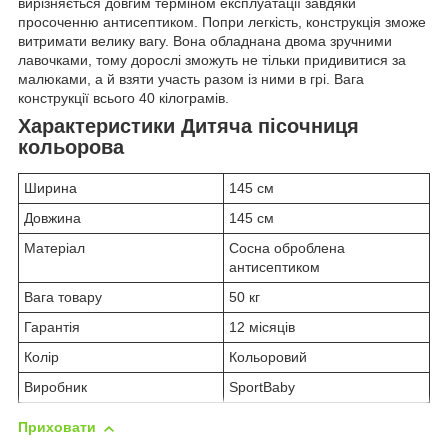
вирізняється довгим терміном експлуатації завдяки
просоченню антисептиком. Попри легкість, конструкція зможе
витримати велику вагу. Вона обладнана двома зручними
лавочками, тому дорослі зможуть не тільки придивитися за
малюками, а й взяти участь разом із ними в грі. Вага
конструкції всього 40 кілограмів.
Характеристики Дитяча пісочниця
кольорова
Ширина
145 см
Довжина
145 см
Матеріал
Сосна оброблена
антисептиком
Вага товару
50 кг
Гарантія
12 місяців
Колір
Кольоровий
Виробник
SportBaby
Приховати