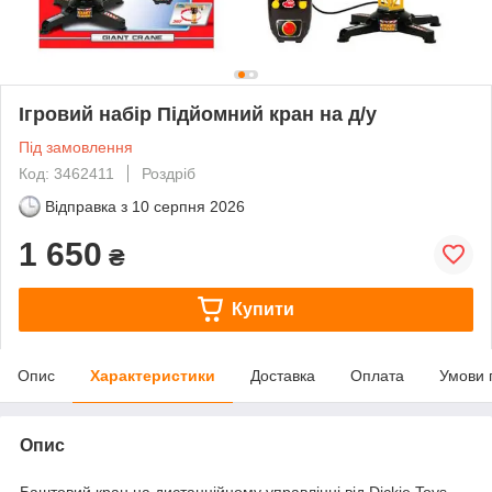
Ігровий набір Підйомний кран на д/у
Під замовлення
Код: 3462411
Роздріб
Відправка з
10 серпня 2026
1 650
₴
Купити
Опис
Характеристики
Доставка
Оплата
Умови 
Опис
Баштовий кран на дистанційному управлінні від Dickie Toys —