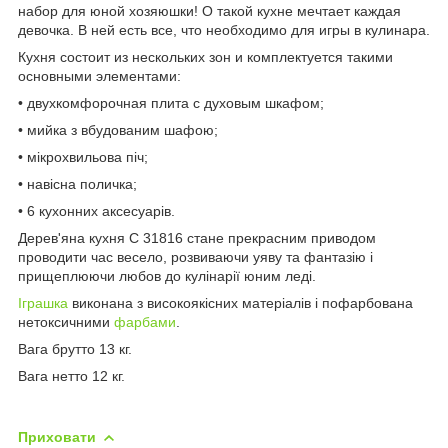
набор для юной хозяюшки! О такой кухне мечтает каждая
девочка. В ней есть все, что необходимо для игры в кулинара.
Кухня состоит из нескольких зон и комплектуется такими
основными элементами:
• двухкомфорочная плита с духовым шкафом;
• мийка з вбудованим шафою;
• мікрохвильова піч;
• навісна поличка;
• 6 кухонних аксесуарів.
Дерев'яна кухня C 31816 стане прекрасним приводом
проводити час весело, розвиваючи уяву та фантазію і
прищеплюючи любов до кулінарії юним леді.
Іграшка
виконана з високоякісних матеріалів і пофарбована
нетоксичними
фарбами
.
Вага брутто 13 кг.
Вага нетто 12 кг.
Приховати