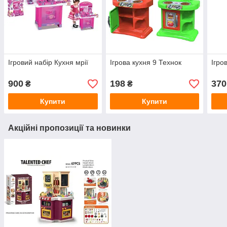
Ігровий набір Кухня мрії
Ігрова кухня 9 Технок
Ігро
900
198
370
₴
₴
Купити
Купити
Акційні пропозиції та новинки