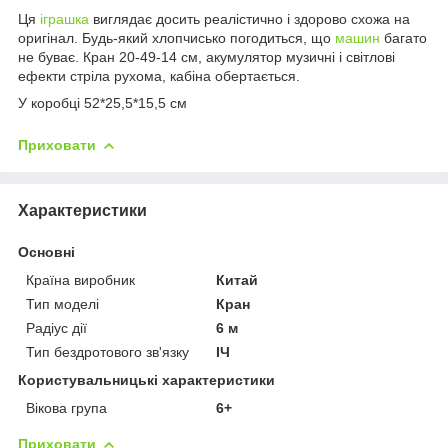
Ця
іграшка
виглядає досить реалістично і здорово схожа на
оригінал. Будь-який хлопчисько погодиться, що
машин
багато
не буває. Кран 20-49-14 см, акумулятор музичні і світлові
ефекти стріла рухома, кабіна обертається.
У коробці 52*25,5*15,5 см
Приховати
Характеристики
Основні
Країна виробник
Китай
Тип моделі
Кран
Радіус дії
6 м
Тип бездротового зв'язку
ІЧ
Користувальницькі характеристики
Вікова група
6+
Приховати