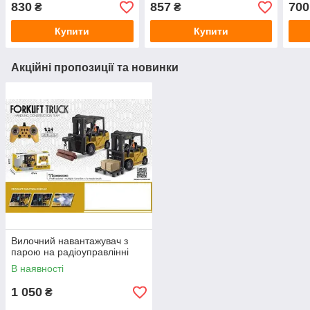
830
857
700
₴
₴
Купити
Купити
Акційні пропозиції та новинки
Вилочний навантажувач з
парою на радіоуправлінні
В наявності
1 050
₴