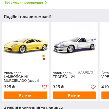
Всі умови повернення
Подібні товари компанії
Автомодель —
Автомодель — MASERATI
Авт
LAMBORGHINI
TROFEO 1:24
VIPE
MURCIELAGO (асорті
жовтий, червоний, 1:24)
325
325
419
₴
₴
Купити
Купити
Акційні пропозиції та новинки