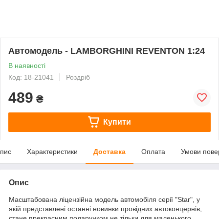
Автомодель - LAMBORGHINI REVENTON 1:24
В наявності
Код: 18-21041
Роздріб
489
₴
Купити
пис
Характеристики
Доставка
Оплата
Умови пове
Опис
Масштабована ліцензійна модель автомобіля серії "Star", у
якій представлені останні новинки провідних автоконцернів,
стане прекрасним подарунком не тільки для маленького