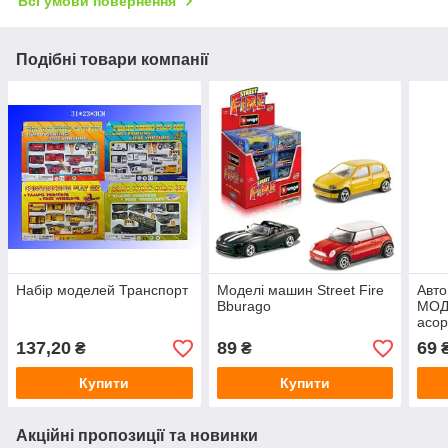
Всі умови повернення
Подібні товари компанії
Набір моделей Транспорт
Моделі машин Street Fire
Авто
Bburago
МОД
асор
137,20
89
69
₴
₴
Купити
Купити
Акційні пропозиції та новинки