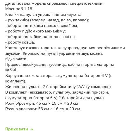
деталізована модель справжньої спецавтотехники.
Масштаб 1:18.
Кнопки на пульті управління активують:
- рух техніки (вперед, назад, вліво, вправо);
- обертання техніки навколо своєї осі;
- роботу підйомного механізму;
- обертання кабіни навколо своєї осі;
- роботу ковша.
Кожен рух екскаватора також супроводжується реалістичними
звуками. Кнопкою на пульті управління звук можна
відключити.
Працює підсвічування гусениць, кабіни і горить ліхтар на
кабіні.
Харчування екскаватора - акумуляторна батарея 6 V (в
комплекті).
Живлення пульта - 2 батарейки типу "АА" (у комплекті).
В комплекті: екскаватор, пульт р/у, зарядний пристрій,
акумуляторна батарея 6 V, 2 батарейки для пульта.
Розмір/розміри: 46 см × 15 см × 28 см
Розмір упаковки: 53 см × 16 см × 20 см
Приховати