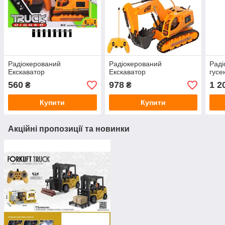
Радіокерований
Радіокерований
Раді
Екскаватор
Екскаватор
гусе
560
978
1 2
₴
₴
Купити
Купити
Акційні пропозиції та новинки