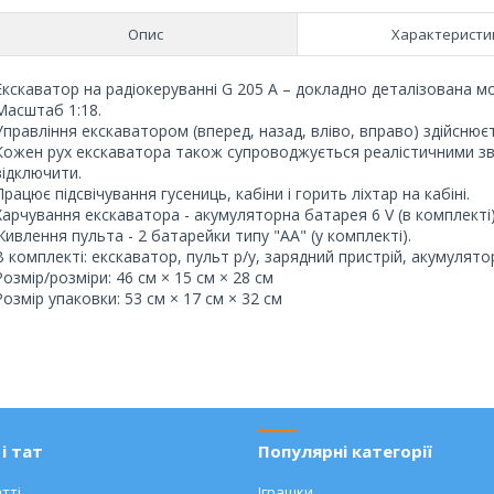
Опис
Характеристи
Екскаватор на радіокеруванні G 205 А – докладно деталізована 
Масштаб 1:18.
Управління екскаватором (вперед, назад, вліво, вправо) здійсню
Кожен рух екскаватора також супроводжується реалістичними зв
відключити.
Працює підсвічування гусениць, кабіни і горить ліхтар на кабіні.
Харчування екскаватора - акумуляторна батарея 6 V (в комплекті)
Живлення пульта - 2 батарейки типу "АА" (у комплекті).
В комплекті: екскаватор, пульт р/у, зарядний пристрій, акумулято
Розмір/розміри: 46 см × 15 см × 28 см
Розмір упаковки: 53 см × 17 см × 32 см
і тат
Популярні категорії
тті
Іграшки