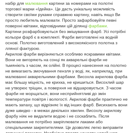
набір для
малювання
картини за номерами на полотні
торгової марки «Ідейка». Це дасть унікальну можливість
створити своїми руками справжню картину, навіть якщо Ви
просто любитель малювати. Просто зафарбовуйте певні
поверхні квітами, відповідними цій ділянці
фарбами
.
Картини розфарбовуються без змішування фарб. Усі потрібні
кольори фарб є в комплекті. Фарби виготовлені на водній
основі. Полотно виготовлений з високоякісного полотна з
лляної фактурою.
Акрилові фарби вирізняються особливо яскравими квітами.
Вони не вигоряють на сонці як акварельні фарби не
тьмяніють з часом, як олійні. В процесі нанесення на полотно
не вимагають змочування пензля у воді, як, наприклад, при
малюванні акварельними фарбами. Висохла акрилова фарба
має більшу міцність, не крихка, не кришиться. Висохлий шар
не утворює тріщин, а поверхня не відшаровується. З часом
фарби не морщаться, вони несприйнятливі до змін
температури повітря і вологості. Акрилові фарби практично не
мають запаху, що відрізняє їх від інших фарб. Висихають вони
дуже швидко - в межах декількох хвилин. Висохлу акрилову
фарбу ніяк не видалити водою і не соскаблить. Після
малювання не потрібно закріплювати лаками або
спеціальними закрепителями. Це дозволяє легко виправити
допущені помилки. Необхідно просто нанести новий шар