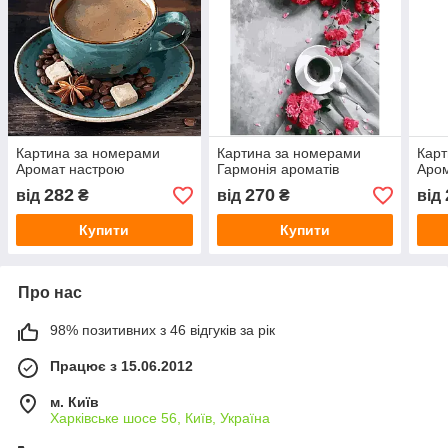
Картина за номерами
Картина за номерами
Карт
Аромат настрою
Гармонія ароматів
Аром
282
270
від
₴
від
₴
від
Купити
Купити
Про нас
98% позитивних з 46 відгуків за рік
Працює з 15.06.2012
м. Київ
Харківське шосе 56, Київ, Україна