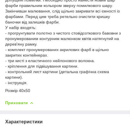
фарби правильним кольором зверху помилкового шару.
Закінчивши малювання, слід щільно закривати всі ємності із
фарбами. Перед цим треба ретельно очистити кришку
баночки від залишків фарби.
У набір входять:
- прогрунтувати полотно з чистого стовідсоткового бавовни з
пронумерованим контурним малюнком квітів натягнутий на
дерев'яну рамку.
- комплект пронумерованих акрилових фарб в щільно
закритих контейнерах.
- три кисті з еластичного нейлонового волокна.
- кріплення для підвішування картини.
- контрольний лист картини (детальна графічна схема
картини).
- інструкція.
Розмір 40х50
Приховати
Характеристики