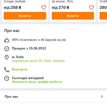
Сходи любові
за мною. Літо
Craf
258
270
280
від
₴
від
₴
Купити
Купити
Про нас
98% позитивних з 46 відгуків за рік
Працює з 15.06.2012
м. Київ
Харківське шосе 56, Київ, Україна
Контакти
Сьогодні вихідний
Показати весь графік роботи
Про нас