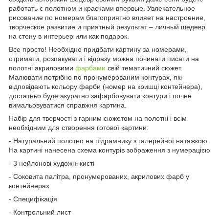
работать с полотном и красками впервые. Увлекательное
рисование по номерам благоприятно влияет на настроение,
творческое развитие и приятный результат – личный шедевр
на стену в интерьер или как подарок.
Все просто! Необхідно придбати картину за номерами,
отримати, розпакувати і відразу можна починати писати на
полотні акриловими
фарбами
свій тематичний сюжет.
Малювати потрібно по пронумерованим контурах, які
відповідають кольору фарби (номер на кришці контейнера),
достатньо буде акуратно зафарбовувати контури і почне
вимальовуватися справжня картина.
Набір для творчості з гарним сюжетом на полотні і всім
необхідним для створення готової картини:
- Натуральний полотно на підрамнику з галерейної натяжкою.
На картині нанесена схема контурів зображення з нумерацією
- 3 нейлонові художні кисті
- Соковита палітра, пронумерованих, акрилових фарб у
контейнерах
- Специфікація
- Контрольний лист