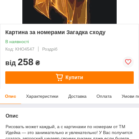
Картина за номерами Загадка сходу
В наявності
Код: KHO4547
Роздріб
258
від
₴
Купити
Опис
Характеристики
Доставка
Оплата
Умови п
Опис
Рисовать может каждый, а с картинами по номерам от ТМ
Идейка — это занимательно и увлекательно! У Вас получится
создать авторский шедевр своими руками даже если будете