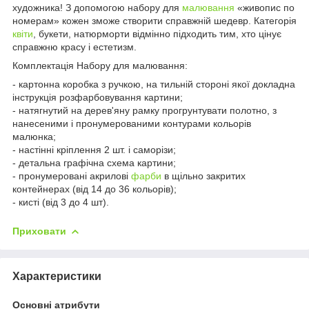
художника! З допомогою набору для
малювання
«живопис по
номерам» кожен зможе створити справжній шедевр. Категорія
квіти
, букети, натюрморти відмінно підходить тим, хто цінує
справжню красу і естетизм.
Комплектація Набору для малювання:
- картонна коробка з ручкою, на тильній стороні якої докладна
інструкція розфарбовування картини;
- натягнутий на дерев'яну рамку прогрунтувати полотно, з
нанесеними і пронумерованими контурами кольорів
малюнка;
- настінні кріплення 2 шт. і саморізи;
- детальна графічна схема картини;
- пронумеровані акрилові
фарби
в щільно закритих
контейнерах (від 14 до 36 кольорів);
- кисті (від 3 до 4 шт).
Приховати
Характеристики
Основні атрибути