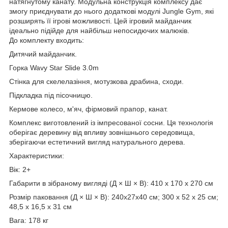
натягнутому канату. Модульна конструкція комплексу дає
змогу приєднувати до нього додаткові модулі Jungle Gym, які
розширять її ігрові можливості. Цей ігровий майданчик
ідеально підійде для найбільш непосидючих малюків.
До комплекту входить:
Дитячий майданчик.
Горка Wavy Star Slide 3.0m
Стінка для скелелазіння, мотузкова драбина, сходи.
Підкладка під пісочницю.
Кермове колесо, м'яч, фірмовий прапор, канат.
Комплекс виготовлений із імпресованої сосни. Ця технологія
оберігає деревину від впливу зовнішнього середовища,
зберігаючи естетичний вигляд натурального дерева.
Характеристики:
Вік: 2+
Габарити в зібраному вигляді (Д × Ш × В): 410 х 170 х 270 см
Розмір паковання (Д × Ш × В): 240x27x40 см; 300 x 52 x 25 см;
48,5 x 16,5 x 31 см
Вага: 178 кг