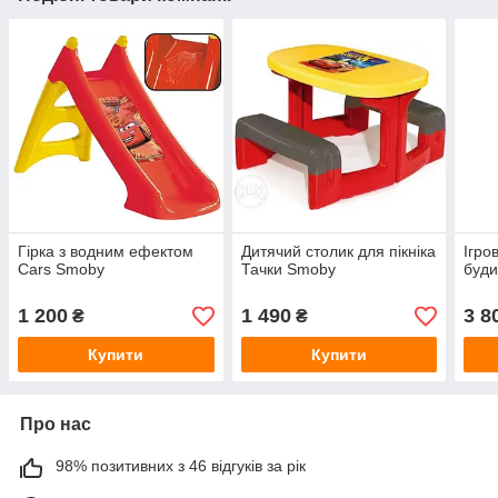
Гірка з водним ефектом
Дитячий столик для пікніка
Ігро
Cars Smoby
Тачки Smoby
буди
1 200
1 490
3 8
₴
₴
Купити
Купити
Про нас
98% позитивних з 46 відгуків за рік