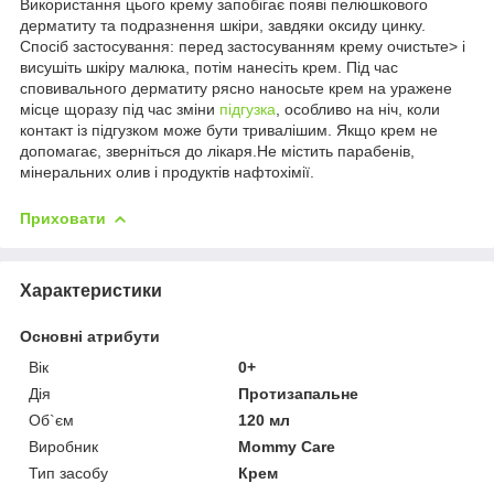
Використання цього крему запобігає появі пелюшкового
дерматиту та подразнення шкіри, завдяки оксиду цинку.
Спосіб застосування: перед застосуванням крему очистьте> і
висушіть шкіру малюка, потім нанесіть крем. Під час
сповивального дерматиту рясно наносьте крем на уражене
місце щоразу під час зміни
підгузка
, особливо на ніч, коли
контакт із підгузком може бути тривалішим. Якщо крем не
допомагає, зверніться до лікаря.Не містить парабенів,
мінеральних олив і продуктів нафтохімії.
Приховати
Характеристики
Основні атрибути
Вік
0+
Дія
Протизапальне
Об`єм
120 мл
Виробник
Mommy Care
Тип засобу
Крем