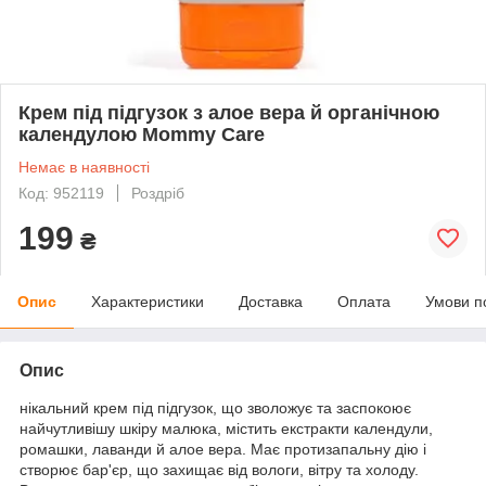
Крем під підгузок з алое вера й органічною
календулою Mommy Care
Немає в наявності
Код: 952119
Роздріб
199
₴
Опис
Характеристики
Доставка
Оплата
Умови п
Опис
нікальний крем під підгузок, що зволожує та заспокоює
найчутливішу шкіру малюка, містить екстракти календули,
ромашки, лаванди й алое вера. Має протизапальну дію і
створює бар'єр, що захищає від вологи, вітру та холоду.