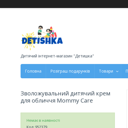
Дитячий інтернет-магазин "Детишка"
Головна
Розіграш подарунків
Товари
П
Зволожувальний дитячий крем
для обличчя Mommy Care
Немає в наявності
Код:
952379