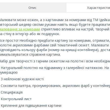
Опис
Характеристи
Малювати може кожен, а з картинами за номерами від ТМ Ідейка 
авторський шедевр своїми руками навіть якщо будете працювати
малювання за номерами
сприятливо впливає на настрій, творчий
на стіну в інтер'єр або як подарунок.
Все просто! Необхідно придбати картину за номерами, отримати,
полотні акриловими фарбами свій тематичний сюжет. Малювати п
відповідають кольору фарби (номер на кришці контейнера), дост
вимальовуватися справжня картина.
Набір для творчості з гарним сюжетом на полотні і всім необхідн
- Натуральний полотно на підрамнику з галерейної натяжкою. На 
нумерацією
- 3 нейлонові художні кисті
- Соковита палітра, пронумерованих, акрилових фарб у контейне
- Специфікація
- Контрольний лист
- Кріплення для підвішування картини