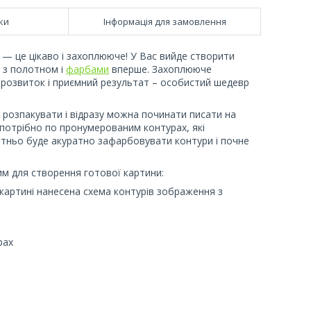
ки
Інформація для замовлення
— це цікаво і захоплююче! У Вас вийде створити
 з полотном і
фарбами
вперше. Захоплююче
 розвиток і приємний результат – особистий шедевр
 розпакувати і відразу можна починати писати на
отрібно по пронумерованим контурах, які
атньо буде акуратно зафарбовувати контури і почне
им для створення готової картини:
картині нанесена схема контурів зображення з
рах