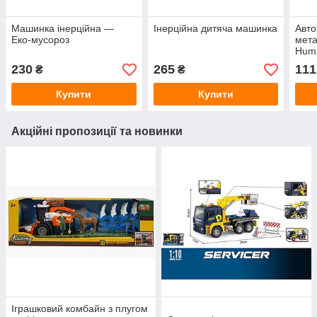
Машинка інерційна —
Інерційна дитяча машинка
Авт
Еко-мусороз
мета
Hum
230
265
111
₴
₴
Купити
Купити
Акційні пропозиції та новинки
Іграшковий комбайн з плугом