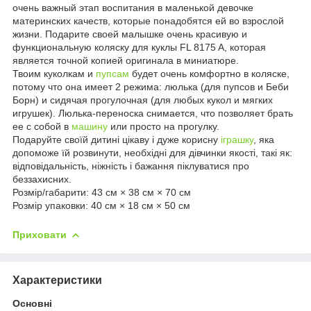
очень важный этап воспитания в маленькой девочке
материнских качеств, которые понадобятся ей во взрослой
жизни. Подарите своей малышке очень красивую и
функциональную коляску для куклы FL 8175 A, которая
является точной копией оригинала в миниатюре.
Твоим куколкам и
пупсам
будет очень комфортно в коляске,
потому что она имеет 2 режима: люлька (для пупсов и Беби
Борн) и сидячая прогулочная (для любых кукол и мягких
игрушек). Люлька-переноска снимается, что позволяет брать
ее с собой в
машину
или просто на прогулку.
Подаруйте своїй дитині цікаву і дуже корисну
іграшку
, яка
допоможе їй розвинути, необхідні для дівчинки якості, такі як:
відповідальність, ніжність і бажання піклуватися про
беззахисних.
Розмір/габарити: 43 см × 38 см × 70 см
Розмір упаковки: 40 см × 18 см × 50 см
Приховати
Характеристики
Основні