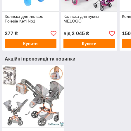
Коляска для ляльок
Коляска для куклы
Коля
Polesie Кеті No1
MELOGO
277
2 045
150
₴
від
₴
Купити
Купити
Акційні пропозиції та новинки