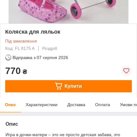
Коляска для ляльок
Під замовлення
Код: FL 8175 A
Роздріб
Відправка з
07 серпня 2026
770
₴
Купити
Опис
Характеристики
Доставка
Оплата
Умови п
Опис
Игра в дочки-матери – это не просто детская забава, это