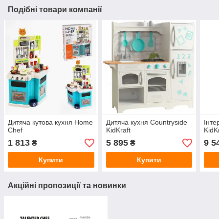
Подібні товари компанії
Дитяча кутова кухня Home
Дитяча кухня Countryside
Інте
Chef
KidKraft
KidK
1 813
5 895
9 5
₴
₴
Купити
Купити
Акційні пропозиції та новинки