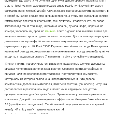
функціями (до цього їх не було ні в одній кухні даного бренду): пальника плити
мають підсвічування, а льодогенератор видає реалістичні звуки і при цьому
блимають вогні. Кутовий дизайн KidKraft 53365 Espresso дозволить розмістити її
в ігровій кімнаті не сильно зменшивши її простір, а стримана (класична) колірна
гамма підійде для ігор як хлопчикам, так і дівчаткам. Реалістичність грі додає
імітована під граніт стільниця, мікрохвильова піч, духова шафа, морозильна
камера, холодильник, пральна
машина
, плита з двома пальниками і знімна для
чищення мийка із краном, рукоятки якого поворотні. Досить значні розміри кухні
дозволять малому шефу і його помічникам готувати одночасно, не обмежуючи
один одного в рухах. KidKraft 53365 Espresso має вільне місце, де Ваша дитина
на власний розсуд зможе розмістити кухонне начиння і посуд, яка набір кухні не
входить, а продається окремо (її наявність та ціну уточнюйте у менеджера).
Кнопки у плиты поворачиваются, издавая определенные щелчки, дверцы на
шкафах легко открываются и закрываются. Современности детской кухне
придает наличие беспроводного телефона (поставляется в комплекте).
Материалы из которого выполнена интерактивная кухня - это дерево,
композитные древесные материалы, пластик и текстиль (занавески). Игрушка
доставляется в разобранном виде с понятной инструкцией, все детали
пронумерованные для быстрой сборки. Оригинальная упаковка картонная, не
красочная. Для работы свето-звуковых эффектов необходимы батарейки типа
АА (приобретаются отдельно). Такий значний подарунок залишить яскравий і
незабутній слід у пам'яті дитини на все життя!