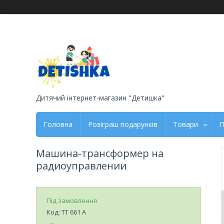
Дитячий інтернет-магазин "Детишка"
Головна
Розіграш подарунків
Товари
П
Машина-трансформер на
радиоуправлении
Під замовлення
Код:
ТТ 661 А