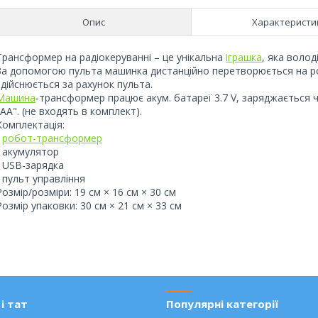
Опис
Характеристи
Трансформер на радіокеруванні – це унікальна
іграшка
, яка волод
За допомогою пульта машинка дистанційно перетворюється на роб
здійснюється за рахунок пульта.
Машина
-трансформер працює акум. батареї 3.7 V, заряджається ч
"АА". (не входять в комплект).
Комплектація:
-
робот-трансформер
- акумулятор
- USB-зарядка
- пульт управління
Розмір/розміри: 19 см × 16 см × 30 см
Розмір упаковки: 30 см × 21 см × 33 см
і тат
Популярні категорії