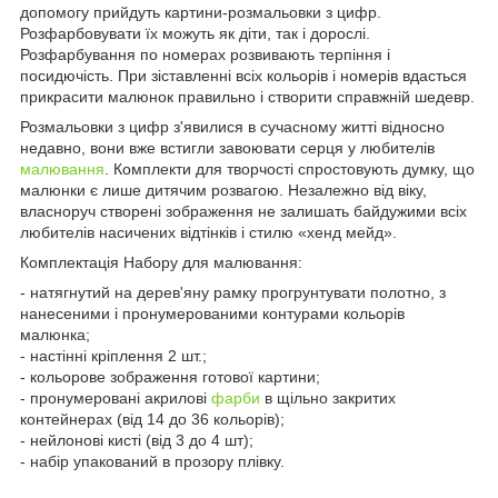
допомогу прийдуть картини-розмальовки з цифр.
Розфарбовувати їх можуть як діти, так і дорослі.
Розфарбування по номерах розвивають терпіння і
посидючість. При зіставленні всіх кольорів і номерів вдасться
прикрасити малюнок правильно і створити справжній шедевр.
Розмальовки з цифр з'явилися в сучасному житті відносно
недавно, вони вже встигли завоювати серця у любителів
малювання
. Комплекти для творчості спростовують думку, що
малюнки є лише дитячим розвагою. Незалежно від віку,
власноруч створені зображення не залишать байдужими всіх
любителів насичених відтінків і стилю «хенд мейд».
Комплектація Набору для малювання:
- натягнутий на дерев'яну рамку прогрунтувати полотно, з
нанесеними і пронумерованими контурами кольорів
малюнка;
- настінні кріплення 2 шт.;
- кольорове зображення готової картини;
- пронумеровані акрилові
фарби
в щільно закритих
контейнерах (від 14 до 36 кольорів);
- нейлонові кисті (від 3 до 4 шт);
- набір упакований в прозору плівку.