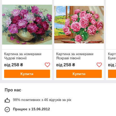
Картина за номерами
Картина за номерами
Карт
Чудові півонії
Яскраві півонії
Буке
258
258
від
₴
від
₴
від
Купити
Купити
Про нас
98% позитивних з 46 відгуків за рік
Працює з 15.06.2012